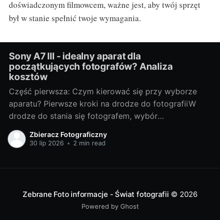
doświadczonym filmowcem, ważne jest, aby twój sprzęt
był w stanie spełnić twoje wymagania.
Sony A7 III - idealny aparat dla
początkujących fotografów? Analiza
kosztów
Część pierwsza: Czym kierować się przy wyborze
aparatu? Pierwsze kroki na drodze do fotografiiW
drodze do stania się fotografem, wybór
odpowiedniego sprzętu jest jednym z
Zbieracz Fotograficzny
najważniejszych kroków. Bez względu na to, czy
30 lip 2026
•
2 min read
chcesz fotografować profesjonalnie, czy też
traktujesz to jako hobby, odpowiedni aparat może
znacznie wpłynąć na Twoje doświadczenia i
Zebrane Foto informacje - Świat fotografii
© 2026
Powered by Ghost