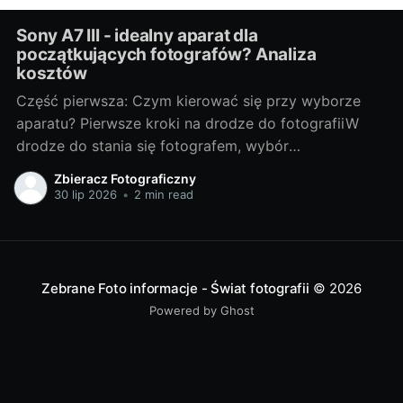
Sony A7 III - idealny aparat dla
początkujących fotografów? Analiza
kosztów
Część pierwsza: Czym kierować się przy wyborze
aparatu? Pierwsze kroki na drodze do fotografiiW
drodze do stania się fotografem, wybór
odpowiedniego sprzętu jest jednym z
Zbieracz Fotograficzny
najważniejszych kroków. Bez względu na to, czy
30 lip 2026
•
2 min read
chcesz fotografować profesjonalnie, czy też
traktujesz to jako hobby, odpowiedni aparat może
znacznie wpłynąć na Twoje doświadczenia i
Zebrane Foto informacje - Świat fotografii
© 2026
Powered by Ghost