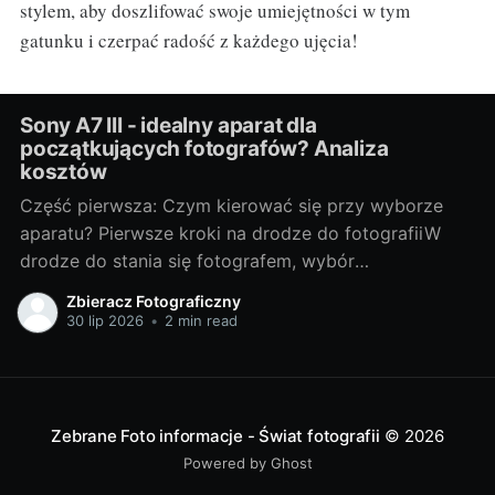
stylem, aby doszlifować swoje umiejętności w tym
gatunku i czerpać radość z każdego ujęcia!
Sony A7 III - idealny aparat dla
początkujących fotografów? Analiza
kosztów
Część pierwsza: Czym kierować się przy wyborze
aparatu? Pierwsze kroki na drodze do fotografiiW
drodze do stania się fotografem, wybór
odpowiedniego sprzętu jest jednym z
Zbieracz Fotograficzny
najważniejszych kroków. Bez względu na to, czy
30 lip 2026
•
2 min read
chcesz fotografować profesjonalnie, czy też
traktujesz to jako hobby, odpowiedni aparat może
znacznie wpłynąć na Twoje doświadczenia i
Zebrane Foto informacje - Świat fotografii
© 2026
Powered by Ghost