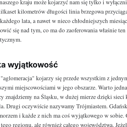
naszego kraju może kojarzyć nam się tylko i wyłączn
ilkaset kilometrów długości linia brzegowa przyciąg
ażdego lata, a nawet w nieco chłodniejszych miesią
owić się nad tym, co ma do zaoferowania właśnie ten 
stycznym.
ka wyjątkowość
 "aglomeracja" kojarzy się przede wszystkim z jedn
jszymi miejscowościami w jego obszarze. Warto jedn
y znajdziemy na Śląsku, w dużej mierze dzięki sieci 
a. Drugi oczywiście nazywamy Trójmiastem. Gdańsk
morzem i każde z nich ma coś wyjątkowego w sobie.
ko tego regionu, ale również całego województwa. Jeże