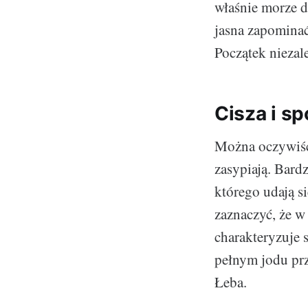
właśnie morze d
jasna zapominać
Początek nieza
Cisza i sp
Można oczywiści
zasypiają. Bard
którego udają s
zaznaczyć, że 
charakteryzuje 
pełnym jodu prz
Łeba.