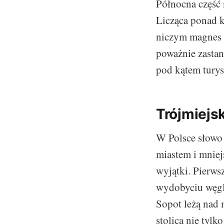
Północna część 
Licząca ponad k
niczym magnes k
poważnie zastan
pod kątem tury
Trójmiejs
W Polsce słowo
miastem i mnie
wyjątki. Pierwsz
wydobyciu węgl
Sopot leżą nad 
stolica nie tyl