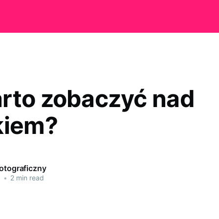
rto zobaczyć nad
kiem?
Fotograficzny
3
•
2 min read