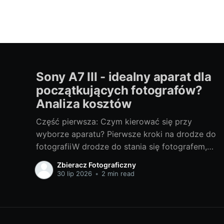
Sony A7 III - idealny aparat dla
początkujących fotografów?
Analiza kosztów
Część pierwsza: Czym kierować się przy
wyborze aparatu? Pierwsze kroki na drodze do
fotografiiW drodze do stania się fotografem,
wybór odpowiedniego sprzętu jest jednym z
Zbieracz Fotograficzny
najważniejszych kroków. Bez względu na to,
30 lip 2026
•
2 min read
czy chcesz fotografować profesjonalnie, czy
też traktujesz to jako hobby, odpowiedni
aparat może znacznie wpłynąć na Twoje
doświadczenia i