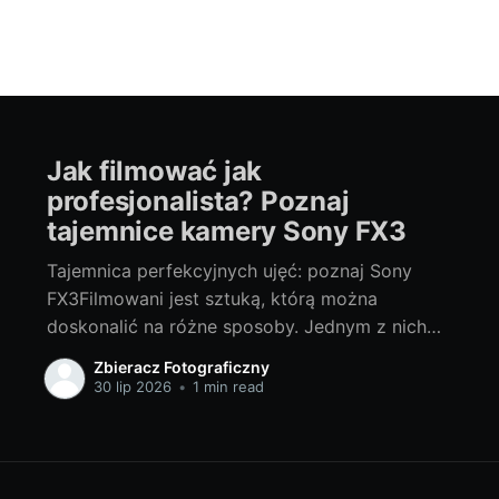
Jak filmować jak
profesjonalista? Poznaj
tajemnice kamery Sony FX3
Tajemnica perfekcyjnych ujęć: poznaj Sony
FX3Filmowani jest sztuką, którą można
doskonalić na różne sposoby. Jednym z nich
jest wybór odpowiedniego sprzętu. Dziś,
Zbieracz Fotograficzny
chcielibyśmy przedstawić Ci niesamowite
30 lip 2026
•
1 min read
możliwości, jakie daje kamera Sony FX3. To
zaawansowane narzędzie, które zmieni Twoje
podejście do filmowania. Sprawdźmy, jak sony
fx3 cena odzwierciedla jej funkcje i