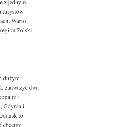
ie z jednym.
a turystów
cach. Warto
region Polski
ym dużym
ak zauważyć dwa
kopalni i
, Gdynia i
 Gdańsk to
li chcemy