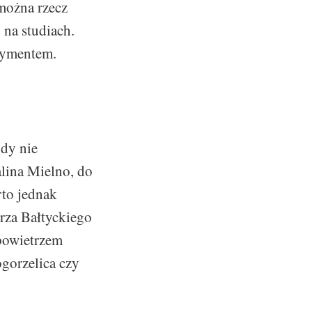
można rzecz
na studiach.
tymentem.
gdy nie
lina Mielno, do
rto jednak
rza Bałtyckiego
 powietrzem
ogorzelica czy