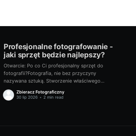
Profesjonalne fotografowanie -
jaki sprzęt będzie najlepszy?
Otwarcie: Po co Ci profesjonalny sprzęt do
fotografii?Fotografia, nie bez przyczyny
nazywana sztuką. Stworzenie właściwego
kadru, złapanie emocji czy okiełznanie światła
Zbieracz Fotograficzny
to tylko początek fascynującej drogi po
30 lip 2026
•
2 min read
mistrzostwo w tej dziedzinie. Niemniej istotnym
elementem jest dobór odpowiedniego sprzętu.
Często mówi się, że to nie aparat robi zdjęcie,
ale fotograf.