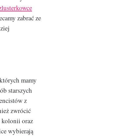
zlusterkowce
ecamy zabrać ze
ziej
w których mamy
ób starszych
rencistów z
nież zwrócić
 kolonii oraz
ice wybierają