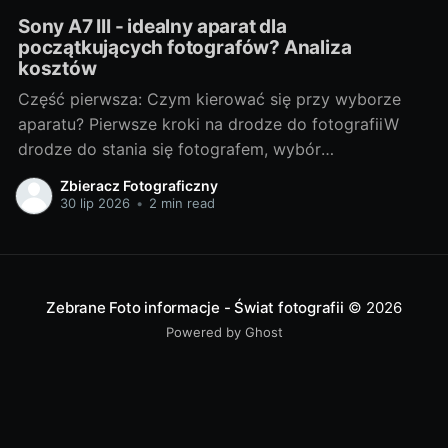
Sony A7 III - idealny aparat dla
początkujących fotografów? Analiza
kosztów
Część pierwsza: Czym kierować się przy wyborze
aparatu? Pierwsze kroki na drodze do fotografiiW
drodze do stania się fotografem, wybór
odpowiedniego sprzętu jest jednym z
Zbieracz Fotograficzny
najważniejszych kroków. Bez względu na to, czy
30 lip 2026
•
2 min read
chcesz fotografować profesjonalnie, czy też
traktujesz to jako hobby, odpowiedni aparat może
znacznie wpłynąć na Twoje doświadczenia i
Zebrane Foto informacje - Świat fotografii
© 2026
Powered by Ghost