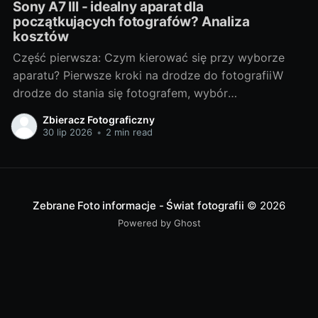
Sony A7 III - idealny aparat dla
początkujących fotografów? Analiza
kosztów
Część pierwsza: Czym kierować się przy wyborze
aparatu? Pierwsze kroki na drodze do fotografiiW
drodze do stania się fotografem, wybór
odpowiedniego sprzętu jest jednym z
Zbieracz Fotograficzny
najważniejszych kroków. Bez względu na to, czy
30 lip 2026
•
2 min read
chcesz fotografować profesjonalnie, czy też
traktujesz to jako hobby, odpowiedni aparat może
znacznie wpłynąć na Twoje doświadczenia i
Zebrane Foto informacje - Świat fotografii
© 2026
Powered by Ghost