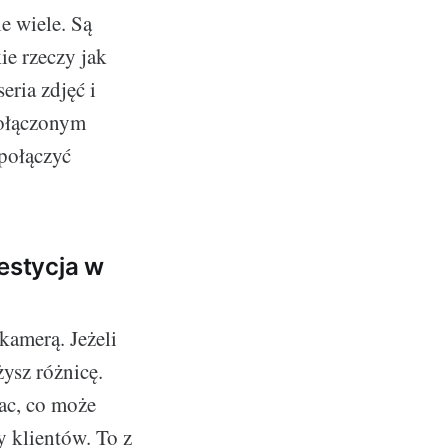
e wiele. Są
ie rzeczy jak
eria zdjęć i
dołączonym
połączyć
estycja w
kamerą. Jeżeli
ysz różnicę.
rac, co może
y klientów. To z