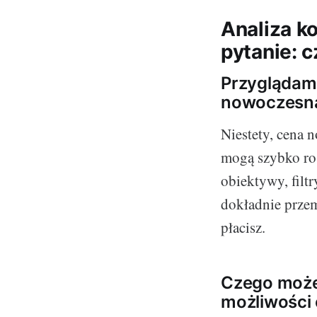
Analiza k
pytanie: 
Przyglądam
nowoczesną
Niestety, cena 
mogą szybko ros
obiektywy, filtr
dokładnie przem
płacisz.
Czego możem
możliwości