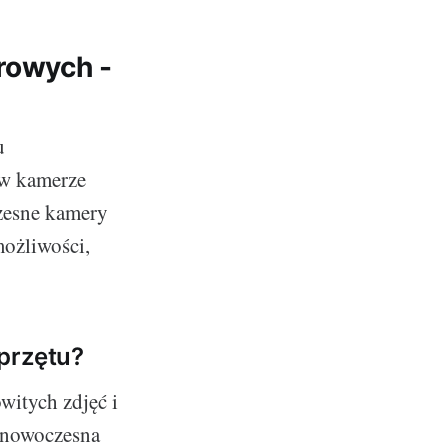
rowych -
u
 w kamerze
zesne kamery
możliwości,
przętu?
witych zdjęć i
, nowoczesna