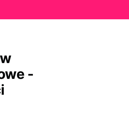
 w
owe -
i