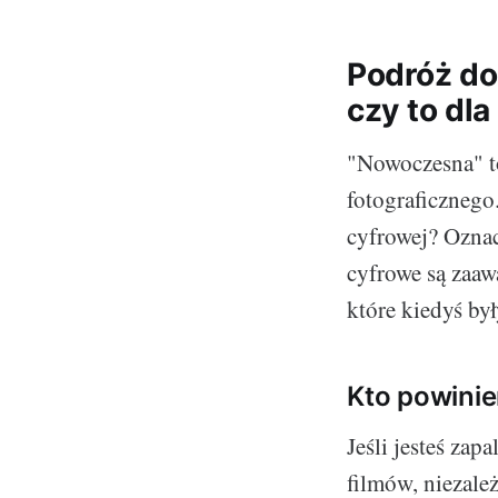
Podróż do
czy to dl
"Nowoczesna" to
fotograficznego
cyfrowej? Ozna
cyfrowe są zaaw
które kiedyś był
Kto powinie
Jeśli jesteś za
filmów, niezale