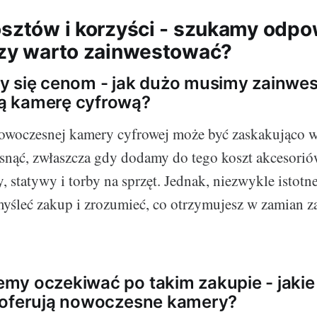
osztów i korzyści - szukamy odpo
czy warto zainwestować?
y się cenom - jak dużo musimy zainwe
 kamerę cyfrową?
nowoczesnej kamery cyfrowej może być zaskakująco 
nąć, zwłaszcza gdy dodamy do tego koszt akcesoriów
y, statywy i torby na sprzęt. Jednak, niezwykle istotne
yśleć zakup i zrozumieć, co otrzymujesz w zamian za
y oczekiwać po takim zakupie - jakie 
 oferują nowoczesne kamery?