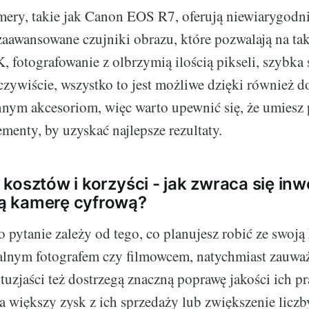
ry, takie jak Canon EOS R7, oferują niewiarygodni
awansowane czujniki obrazu, które pozwalają na tak
 fotografowanie z olbrzymią ilością pikseli, szybka s
czywiście, wszystko to jest możliwe dzięki również 
nym akcesoriom, więc warto upewnić się, że umiesz 
menty, by uzyskać najlepsze rezultaty.
kosztów i korzyści - jak zwraca się inw
 kamerę cyfrową?
 pytanie zależy od tego, co planujesz robić ze swoją 
nalnym fotografem czy filmowcem, natychmiast zauważ
tuzjaści też dostrzegą znaczną poprawę jakości ich p
na większy zysk z ich sprzedaży lub zwiększenie liczb