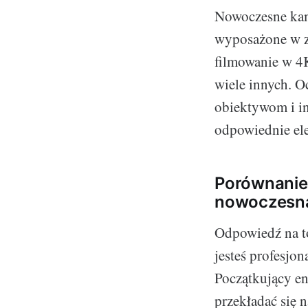
Nowoczesne kame
wyposażone w za
filmowanie w 4K,
wiele innych. O
obiektywom i in
odpowiednie ele
Porównanie 
nowoczesną
Odpowiedź na to
jesteś profesjo
Początkujący en
przekładać się 