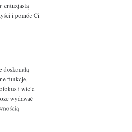
m entuzjastą
zyści i pomóc Ci
je doskonałą
ne funkcje,
ofokus i wiele
może wydawać
ewnością