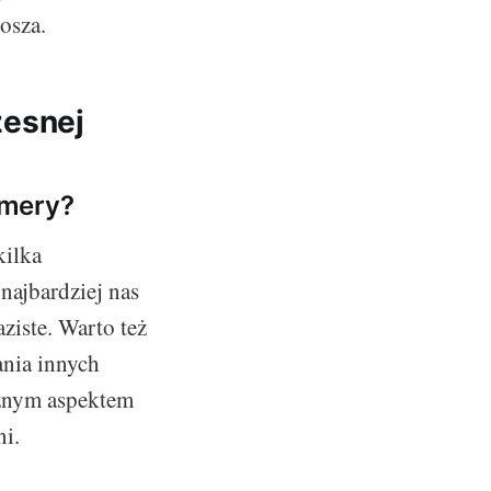
osza.
zesnej
amery?
kilka
najbardziej nas
aziste. Warto też
ania innych
ażnym aspektem
ni.