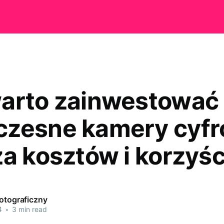
arto zainwestować
zesne kamery cyfr
za kosztów i korzyśc
Fotograficzny
4
•
3 min read