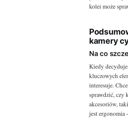
kolei może spra
Podsumowa
kamery cy
Na co szcz
Kiedy decydujem
kluczowych elem
interesuje. Chce
sprawdzić, czy 
akcesoriów, ta
jest ergonomia -