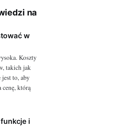
wiedzi na
stować w
wysoka. Koszty
, takich jak
 jest to, aby
 cenę, którą
funkcje i