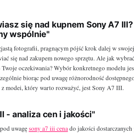
iasz się nad kupnem Sony A7 III?
y wspólnie"
uzjastą fotografii, pragnącym pójść krok dalej w swoje
iać się nad zakupem nowego sprzętu. Ale jak wybrać 
e Twoje oczekiwania? Wybór konkretnego modelu jest
zególnie biorąc pod uwagę różnorodność dostępneg
 z modei, który warto rozważyć, jest Sony A7 III.
I - analiza cen i jakości"
 pod uwagę
sony a7 iii cena
do jakości dostarczanych