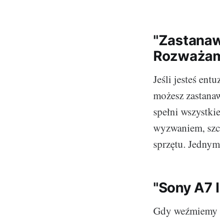
"Zastanaw
Rozważam
Jeśli jesteś ent
możesz zastanaw
spełni wszystki
wyzwaniem, szc
sprzętu. Jednym
"Sony A7 II
Gdy weźmiemy