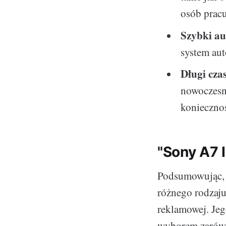
osób prac
Szybki au
system aut
Długi cza
nowoczesne
konieczno
"Sony A7 
Podsumowując, S
różnego rodzaju 
reklamowej. Jeg
wyborem zarówn