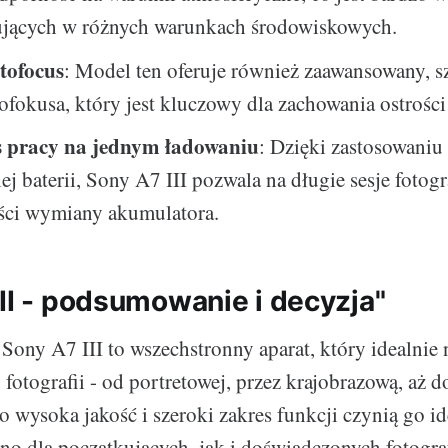
ujących w różnych warunkach środowiskowych.
tofocus
: Model ten oferuje również zaawansowany, s
ofokusa, który jest kluczowy dla zachowania ostrości
s pracy na jednym ładowaniu
: Dzięki zastosowaniu
j baterii, Sony A7 III pozwala na długie sesje fotogr
ści wymiany akumulatora.
III - podsumowanie i decyzja"
ony A7 III to wszechstronny aparat, który idealnie n
fotografii - od portretowej, przez krajobrazową, aż do
o wysoka jakość i szeroki zakres funkcji czynią go i
o dla początkujących, jak i doświadczonych fotogra