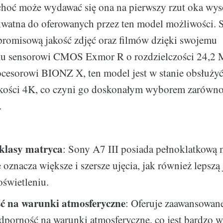
 choć może wydawać się ona na pierwszy rzut oka wyso
kwatna do oferowanych przez ten model możliwości. 
promisową jakość zdjęć oraz filmów dzięki swojemu
 sensorowi CMOS Exmor R o rozdzielczości 24,2 M
cesorowi BIONZ X, ten model jest w stanie obsłużyć 
akości 4K, co czyni go doskonałym wyborem zarówno 
.
klasy matryca
: Sony A7 III posiada pełnoklatkową 
 oznacza większe i szersze ujęcia, jak również lepszą
świetleniu.
ć na warunki atmosferyczne
: Oferuje zaawansowane
odporność na warunki atmosferyczne, co jest bardzo w