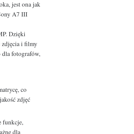
ka, jest ona jak
Sony A7 III
P. Dzięki
zdjęcia i filmy
dla fotografów,
matrycę, co
 jakość zdjęć
 funkcje,
ażne dla