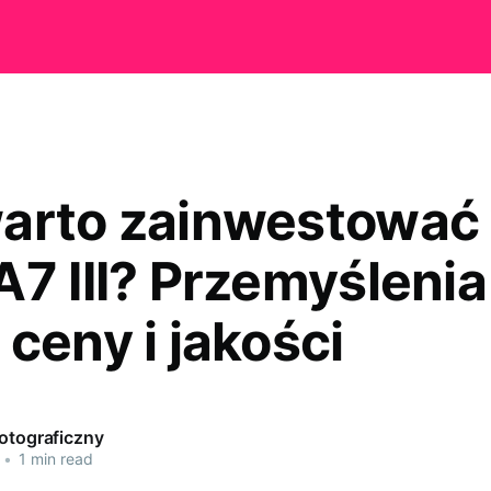
arto zainwestować
A7 III? Przemyślenia
ceny i jakości
Fotograficzny
•
1 min read