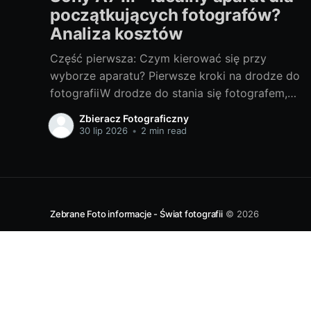
początkujących fotografów?
Analiza kosztów
Część pierwsza: Czym kierować się przy
wyborze aparatu? Pierwsze kroki na drodze do
fotografiiW drodze do stania się fotografem,
wybór odpowiedniego sprzętu jest jednym z
Zbieracz Fotograficzny
najważniejszych kroków. Bez względu na to,
30 lip 2026
•
2 min read
czy chcesz fotografować profesjonalnie, czy
też traktujesz to jako hobby, odpowiedni
aparat może znacznie wpłynąć na Twoje
doświadczenia i
Zebrane Foto informacje - Świat fotografii
© 2026