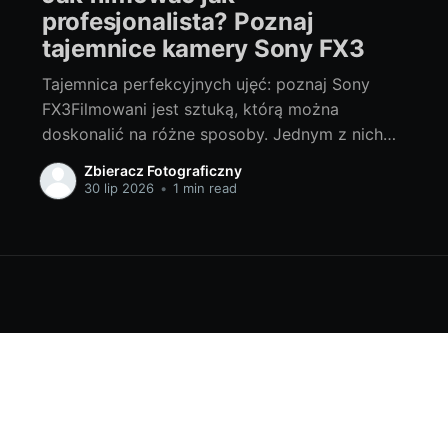
profesjonalista? Poznaj
tajemnice kamery Sony FX3
Tajemnica perfekcyjnych ujęć: poznaj Sony
FX3Filmowani jest sztuką, którą można
doskonalić na różne sposoby. Jednym z nich
jest wybór odpowiedniego sprzętu. Dziś,
Zbieracz Fotograficzny
chcielibyśmy przedstawić Ci niesamowite
30 lip 2026
•
1 min read
możliwości, jakie daje kamera Sony FX3. To
zaawansowane narzędzie, które zmieni Twoje
podejście do filmowania. Sprawdźmy, jak sony
fx3 cena odzwierciedla jej funkcje i