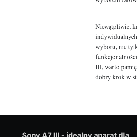
Niewątpliwie, k
indywidualnych 
wyboru, nie tyl
funkcjonalności
III, warto pami
dobry krok w str
Sony A7 III - idealny aparat dla