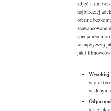
zdjęć i filmów,
najbardziej ade
oferuje bezkom
zaawansowanemu
specjalnemu pro
w najwyższej j
jak i filmowców
Wysokiej 
w praktyce
w słabym o
Odpornoś
takie jak 