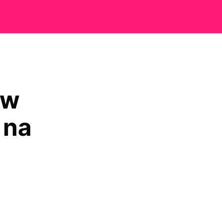
 w
 na