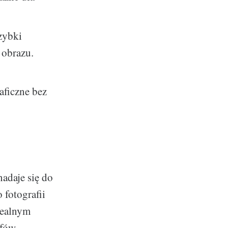
zybki
 obrazu.
aficzne bez
adaje się do
 fotografii
dealnym
fów.