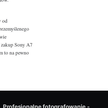
y od
 przemyślenego
awie
ąc zakup Sony A7
im to na pewno
Profesjonalne fotografowanie -