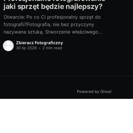
jaki sprzęt będzie najlepszy?
Otwarcie: Po co Ci profesjonalny sprzęt do
fotografii?Fotografia, nie bez przyczyny
nazywana sztuką. Stworzenie właściwego
kadru, złapanie emocji czy okiełznanie światła
Zbieracz Fotograficzny
to tylko początek fascynującej drogi po
30 lip 2026
•
2 min read
mistrzostwo w tej dziedzinie. Niemniej istotnym
elementem jest dobór odpowiedniego sprzętu.
Często mówi się, że to nie aparat robi zdjęcie,
ale fotograf.
Powered by Ghost