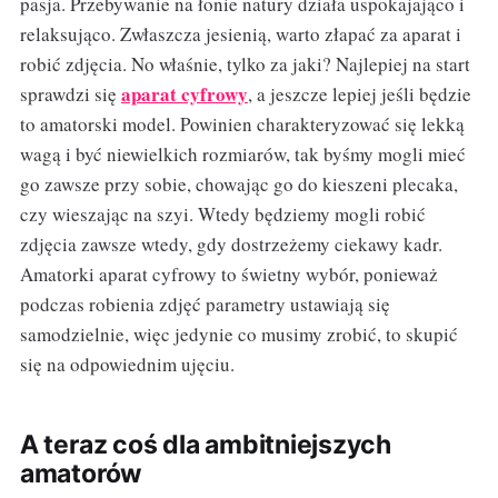
pasja. Przebywanie na łonie natury działa uspokajająco i
relaksująco. Zwłaszcza jesienią, warto złapać za aparat i
robić zdjęcia. No właśnie, tylko za jaki? Najlepiej na start
aparat cyfrowy
sprawdzi się
, a jeszcze lepiej jeśli będzie
to amatorski model. Powinien charakteryzować się lekką
wagą i być niewielkich rozmiarów, tak byśmy mogli mieć
go zawsze przy sobie, chowając go do kieszeni plecaka,
czy wieszając na szyi. Wtedy będziemy mogli robić
zdjęcia zawsze wtedy, gdy dostrzeżemy ciekawy kadr.
Amatorki aparat cyfrowy to świetny wybór, ponieważ
podczas robienia zdjęć parametry ustawiają się
samodzielnie, więc jedynie co musimy zrobić, to skupić
się na odpowiednim ujęciu.
A teraz coś dla ambitniejszych
amatorów