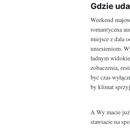
Gdzie uda
Weekend majowy
romantyczna aur
miejsce z dala 
uniesieniom. Wy
ładnym widokiem
zobaczenia, res
być czas wyłącz
by klimat sprzyj
A Wy macie już
stawiacie na sp