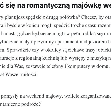
ć się na romantyczną majówkę w
 planujesz spędzić z drugą połówką? Chcesz, by ot
a i byście w końcu mogli spędzić trochę czasu raze
od miasta, gdzie będziecie mogli w pełni oddać się 
bierzcie mały i przytulny apartament nad jeziorem l
. Sprawdźcie czy w okolicy są ciekawe trasy, obiek
tauracje z regionalną kuchnią lub występy z muzyką 
nie dla Was, zostawcie telefony i komputery w domu, 
ał Waszej miłości.
 pomysły na weekend majowy, wolicie zorganizowane
ontaniczne podróże?