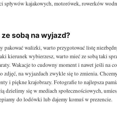
aci spływów kajakowych, motorówek, rowerków wodny
 ze sobą na wyjazd?
 pakować walizki, warto przygotować listę niezbędn
aki kierunek wybierzesz, warto mieć ze sobą taki sprz
araty. Wakacje to cudowny moment i nawet jeśli na co
żo zdjęć, na wyjazdach zwykle się to zmienia. Chcem
ty i piękne krajobrazy. Fotografie to najlepsza pami
cią dzielimy się w mediach społecznościowych, umi
zepiamy do lodówki lub dajemy komuś w prezencie.