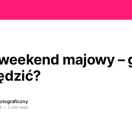
 weekend majowy – 
ędzić?
Fotograficzny
3
•
2 min read