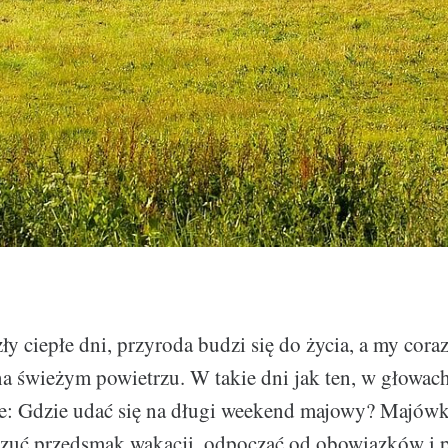
y ciepłe dni, przyroda budzi się do życia, a my coraz
a świeżym powietrzu. W takie dni jak ten, w głowac
ie: Gdzie udać się na długi weekend majowy? Majówk
zuć przedsmak wakacji, odpocząć od obowiązków i p