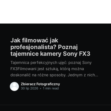
Jak filmować jak
profesjonalista? Poznaj
tajemnice kamery Sony FX3
Tajemnica perfekcyjnych ujęć: poznaj Sony
FX3Filmowani jest sztuką, którą można
doskonalić na różne sposoby. Jednym z nich
jest wybór odpowiedniego sprzętu. Dziś,
Zbieracz Fotograficzny
chcielibyśmy przedstawić Ci niesamowite
30 lip 2026
•
1 min read
możliwości, jakie daje kamera Sony FX3. To
zaawansowane narzędzie, które zmieni Twoje
podejście do filmowania. Sprawdźmy, jak sony