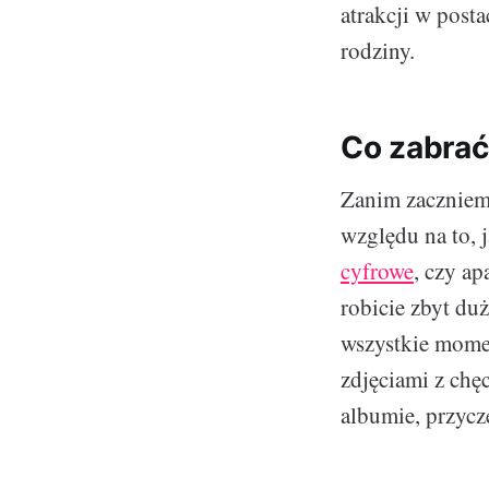
atrakcji w post
rodziny.
Co zabrać
Zanim zaczniemy
względu na to, j
cyfrowe
, czy ap
robicie zbyt du
wszystkie momen
zdjęciami z chę
albumie, przyc