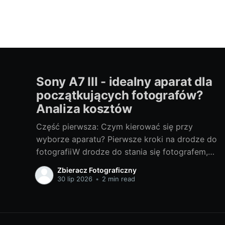
Sony A7 III - idealny aparat dla
początkujących fotografów?
Analiza kosztów
Część pierwsza: Czym kierować się przy
wyborze aparatu? Pierwsze kroki na drodze do
fotografiiW drodze do stania się fotografem,
wybór odpowiedniego sprzętu jest jednym z
Zbieracz Fotograficzny
najważniejszych kroków. Bez względu na to,
30 lip 2026
•
2 min read
czy chcesz fotografować profesjonalnie, czy
też traktujesz to jako hobby, odpowiedni
aparat może znacznie wpłynąć na Twoje