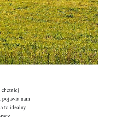
 chętniej
h pojawia nam
a to idealny
racy,