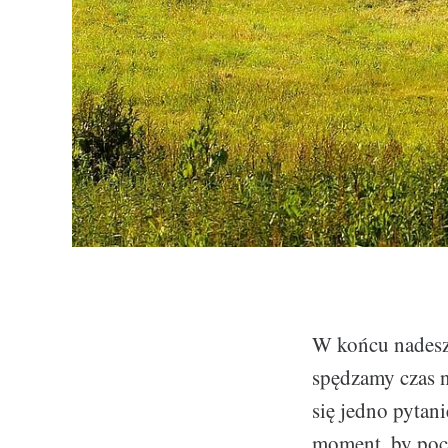
W końcu nadeszł
spędzamy czas n
się jedno pytan
moment, by poc