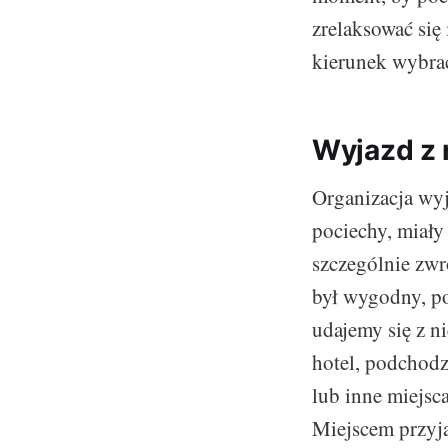
zrelaksować się
kierunek wybra
Wyjazd z 
Organizacja wy
pociechy, miały 
szczególnie zwr
był wygodny, po
udajemy się z n
hotel, podchodz
lub inne miejsc
Miejscem przyja