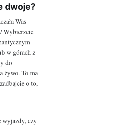
e dwoje?
aczała Was
m? Wybierzcie
romantycznym
ub w górach z
ty do
na żywo. To ma
zadbajcie o to,
 wyjazdy, czy