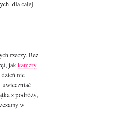
ch, dla całej
ych rzeczy. Bez
ęt, jak
kamery
 dzień nie
y uwieczniać
ątka z podróży,
eszczamy w