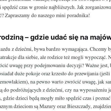
 i spędzić czas w gronie najbliższych. Jak zorganizow
ć? Zapraszamy do naszego mini poradnika!
rodziną – gdzie udać się na majó
jazdu z dziećmi, bywa bardzo wymagająca. Chcemy by
atrakcje dla siebie, ale rodzice też mogli wypocząć. 
ócić uwagę przy podejmowaniu decyzji? Ważne jest, 
siadał duże pokoje oraz krzesło do przewijania (jeśl
iemowlakiem), na pewno warto zwrócić uwagę, jak sa
ą do podróżujących z dziećmi, czy na wyposażeniu je
a, gdzie dzieci będą mogły miło spędzić czas i pozna
znym dzieciom są Mazury oraz Bieszczady, znajdzie