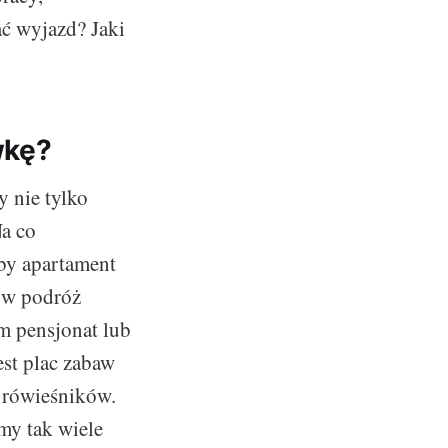
ać wyjazd? Jaki
wkę?
 nie tylko
Na co
by apartament
i w podróż
m pensjonat lub
st plac zabaw
ć rówieśników.
my tak wiele