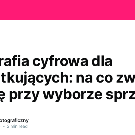
rafia cyfrowa dla
tkujących: na co zw
 przy wyborze spr
Fotograficzny
4
•
2 min read