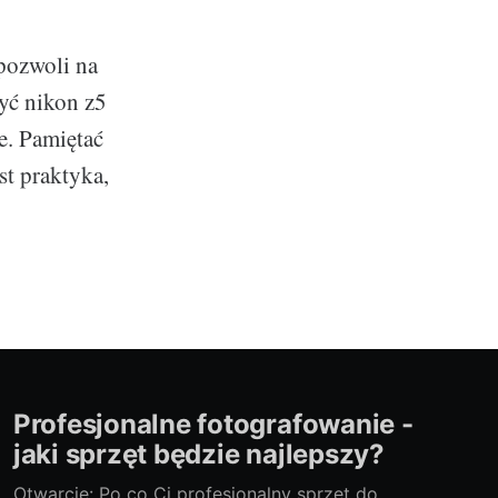
pozwoli na
yć nikon z5
e. Pamiętać
st praktyka,
Profesjonalne fotografowanie -
jaki sprzęt będzie najlepszy?
Otwarcie: Po co Ci profesjonalny sprzęt do