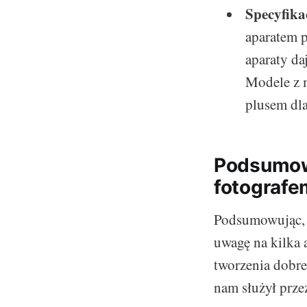
Specyfika
aparatem 
aparaty da
Modele z m
plusem dl
Podsumowa
fotografe
Podsumowując, 
uwagę na kilka
tworzenia dobre
nam służył przez