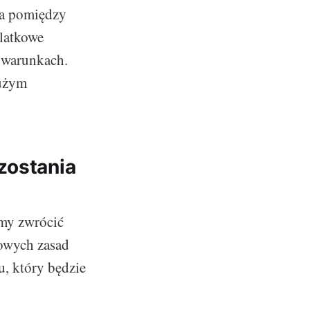
a pomiędzy
latkowe
h warunkach.
dużym
zostania
śmy zwrócić
owych zasad
u, który będzie