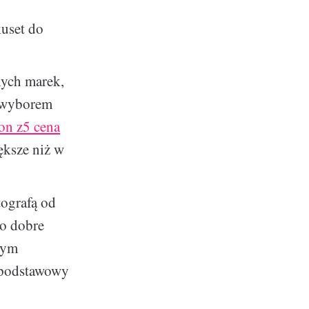
kuset do
nych marek,
m wyborem
on z5 cena
iększe niż w
tografą od
to dobre
cym
 podstawowy