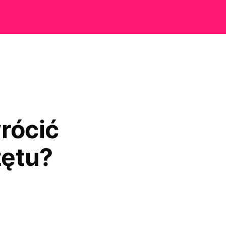
rócić
zętu?