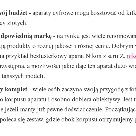
wój budżet
- aparaty cyfrowe mogą kosztować od kil
ęcy złotych.
odpowiednią markę
- na rynku jest wiele renomowa
ują produkty o różnej jakości i różnej cenie. Dobry
a przykład bezlusterkowy aparat Nikon z serii Z.
nik
przystępna, a możliwości jakie daje ten aparat dużo w
 tańszych modeli.
zy komplet
- wiele osób zaczyna swoją przygodę z fo
o korpusu aparatu i osobno dobiera obiektywy. Jest 
ie jeżeli mamy już pewne doświadczenie. Początkują
 poleca się zestaw, gdzie obok korpusu otrzymujemy