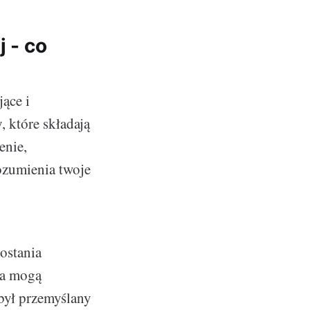
j - co
jące i
 które składają
enie,
rozumienia twoje
ostania
ia mogą
 był przemyślany