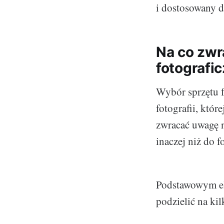
i dostosowany d
Na co zwr
fotografi
Wybór sprzętu f
fotografii, któ
zwracać uwagę n
inaczej niż do f
Podstawowym el
podzielić na k