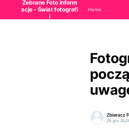
Zebrane Foto inform
acje - Świat fotografi
Home
i
Fotog
począ
uwagę
Zbieracz 
28 gru 202