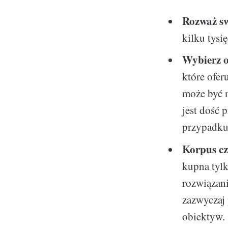
Rozważ s
kilku tysi
Wybierz 
które ofer
może być n
jest dość 
przypadku
Korpus c
kupna tylk
rozwiązan
zazwyczaj
obiektyw.