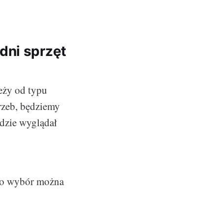
dni sprzęt
leży od typu
trzeb, będziemy
ędzie wyglądał
ego wybór można