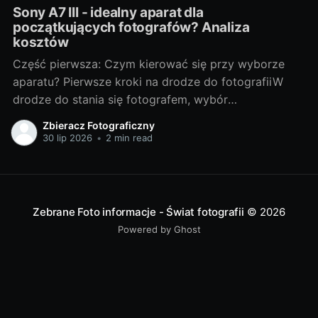
Sony A7 III - idealny aparat dla
początkujących fotografów? Analiza
kosztów
Część pierwsza: Czym kierować się przy wyborze
aparatu? Pierwsze kroki na drodze do fotografiiW
drodze do stania się fotografem, wybór
odpowiedniego sprzętu jest jednym z
Zbieracz Fotograficzny
najważniejszych kroków. Bez względu na to, czy
30 lip 2026
•
2 min read
chcesz fotografować profesjonalnie, czy też
traktujesz to jako hobby, odpowiedni aparat może
znacznie wpłynąć na Twoje doświadczenia i
Zebrane Foto informacje - Świat fotografii
© 2026
Powered by Ghost