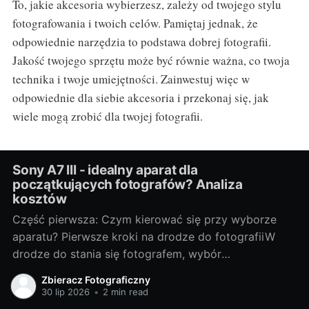
To, jakie akcesoria wybierzesz, zależy od twojego stylu
fotografowania i twoich celów. Pamiętaj jednak, że
odpowiednie narzędzia to podstawa dobrej fotografii.
Jakość twojego sprzętu może być równie ważna, co twoja
technika i twoje umiejętności. Zainwestuj więc w
odpowiednie dla siebie akcesoria i przekonaj się, jak
wiele mogą zrobić dla twojej fotografii.
Sony A7 III - idealny aparat dla
początkujących fotografów? Analiza
kosztów
Część pierwsza: Czym kierować się przy wyborze
aparatu? Pierwsze kroki na drodze do fotografiiW
drodze do stania się fotografem, wybór
odpowiedniego sprzętu jest jednym z
Zbieracz Fotograficzny
najważniejszych kroków. Bez względu na to, czy
30 lip 2026
•
2 min read
chcesz fotografować profesjonalnie, czy też