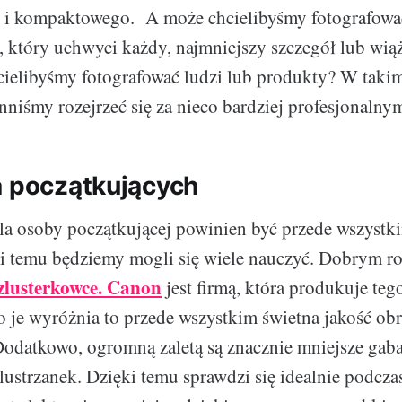
 i kompaktowego. A może chcielibyśmy fotografować
, który uchwyci każdy, najmniejszy szczegół lub wią
chcielibyśmy fotografować ludzi lub produkty? W tak
nniśmy rozejrzeć się za nieco bardziej profesjonalny
a początkujących
dla osoby początkującej powinien być przede wszystk
i temu będziemy mogli się wiele nauczyć. Dobrym r
zlusterkowce. Canon
jest firmą, która produkuje teg
 co je wyróżnia to przede wszystkim świetna jakość o
 Dodatkowo, ogromną zaletą są znacznie mniejsze gaba
ustrzanek. Dzięki temu sprawdzi się idealnie podcza