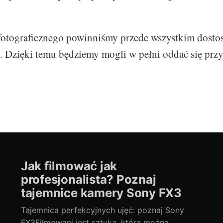
fotograficznego powinniśmy przede wszystkim dosto
. Dzięki temu będziemy mogli w pełni oddać się prz
Jak filmować jak
profesjonalista? Poznaj
tajemnice kamery Sony FX3
Tajemnica perfekcyjnych ujęć: poznaj Sony
FX3Filmowani jest sztuką, którą można