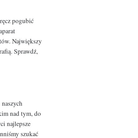
wręcz pogubić
aparat
któw. Największy
afią. Sprawdź,
 naszych
tkim nad tym, do
ci najlepsze
nniśmy szukać