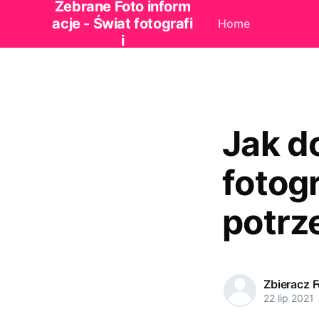
Zebrane Foto inform
acje - Świat fotografi
Home
i
Jak d
fotog
potrz
Zbieracz 
22 lip 2021