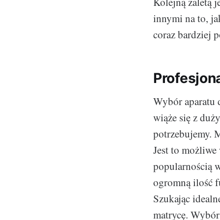
Kolejną zaletą 
innymi na to, ja
coraz bardziej 
Profesjon
Wybór aparatu d
wiąże się z duż
potrzebujemy. M
Jest to możliwe
popularnością w
ogromną ilość f
Szukając idealn
matrycę. Wybór