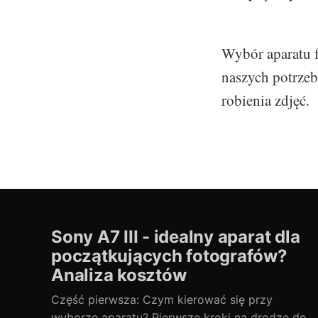
Wybór aparatu 
naszych potrzeb
robienia zdjęć.
Sony A7 III - idealny aparat dla
początkujących fotografów?
Analiza kosztów
Część pierwsza: Czym kierować się przy
wyborze aparatu? Pierwsze kroki na drodze do