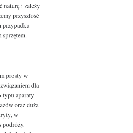
 naturę i zależy
żemy przyszłość
im przypadku
m sprzętem.
im prosty w
ozwiązaniem dla
o typu aparaty
brazów oraz duża
ryty, w
s podróży.