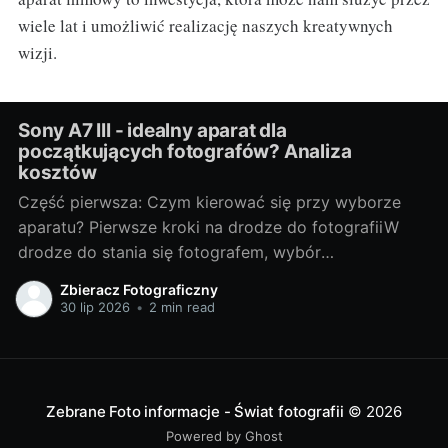
wiele lat i umożliwić realizację naszych kreatywnych
wizji.
Sony A7 III - idealny aparat dla
początkujących fotografów? Analiza
kosztów
Część pierwsza: Czym kierować się przy wyborze
aparatu? Pierwsze kroki na drodze do fotografiiW
drodze do stania się fotografem, wybór
odpowiedniego sprzętu jest jednym z
Zbieracz Fotograficzny
najważniejszych kroków. Bez względu na to, czy
30 lip 2026
•
2 min read
chcesz fotografować profesjonalnie, czy też
traktujesz to jako hobby, odpowiedni aparat może
znacznie wpłynąć na Twoje doświadczenia i
Zebrane Foto informacje - Świat fotografii
© 2026
Powered by Ghost