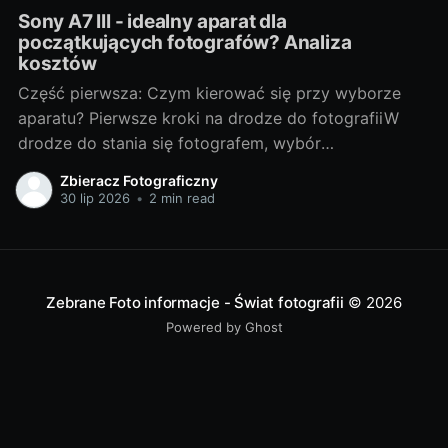
Sony A7 III - idealny aparat dla
początkujących fotografów? Analiza
kosztów
Część pierwsza: Czym kierować się przy wyborze
aparatu? Pierwsze kroki na drodze do fotografiiW
drodze do stania się fotografem, wybór
odpowiedniego sprzętu jest jednym z
Zbieracz Fotograficzny
najważniejszych kroków. Bez względu na to, czy
30 lip 2026
•
2 min read
chcesz fotografować profesjonalnie, czy też
traktujesz to jako hobby, odpowiedni aparat może
znacznie wpłynąć na Twoje doświadczenia i
Zebrane Foto informacje - Świat fotografii
© 2026
Powered by Ghost