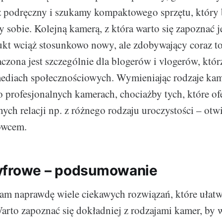
ż podręczny i szukamy kompaktowego sprzętu, który
y sobie. Kolejną kamerą, z która warto się zapoznać 
ukt wciąż stosunkowo nowy, ale zdobywający coraz t
aczona jest szczególnie dla blogerów i vlogerów, któ
ediach społecznościowych. Wymieniając rodzaje kam
 profesjonalnych kamerach, chociażby tych, które of
ych relacji np. z różnego rodzaju uroczystości – otw
owcem.
yfrowe – podsumowanie
am naprawdę wiele ciekawych rozwiązań, które ułatw
Warto zapoznać się dokładniej z rodzajami kamer, by