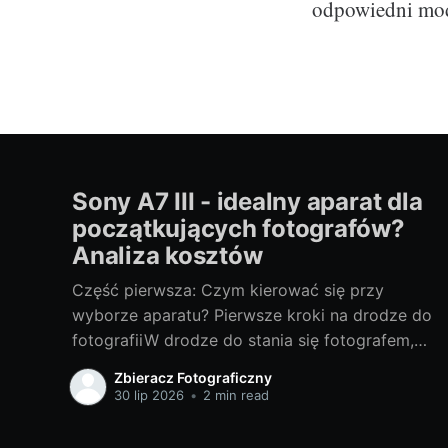
odpowiedni mod
Sony A7 III - idealny aparat dla
początkujących fotografów?
Analiza kosztów
Część pierwsza: Czym kierować się przy
wyborze aparatu? Pierwsze kroki na drodze do
fotografiiW drodze do stania się fotografem,
wybór odpowiedniego sprzętu jest jednym z
Zbieracz Fotograficzny
najważniejszych kroków. Bez względu na to,
30 lip 2026
•
2 min read
czy chcesz fotografować profesjonalnie, czy
też traktujesz to jako hobby, odpowiedni