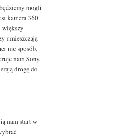
 będziemy mogli
jest kamera 360
o większy
rzy umieszczają
er nie sposób,
eruje nam Sony.
ierają drogę do
ią nam start w
 wybrać