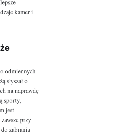
 lepsze
dzaje kamer i
oże
dzo odmiennych
żą słyszał o
ych na naprawdę
ą sporty,
m jest
 zawsze przy
 do zabrania