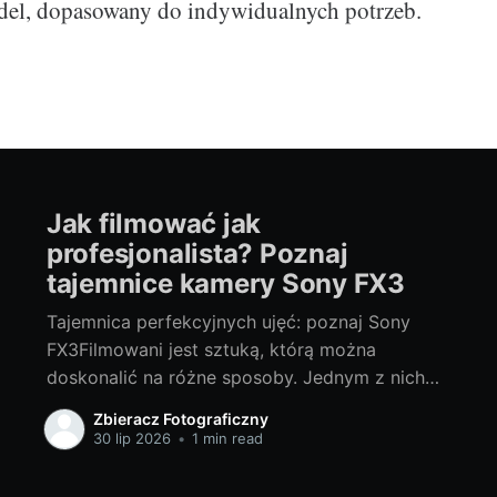
el, dopasowany do indywidualnych potrzeb.
Jak filmować jak
profesjonalista? Poznaj
tajemnice kamery Sony FX3
Tajemnica perfekcyjnych ujęć: poznaj Sony
FX3Filmowani jest sztuką, którą można
doskonalić na różne sposoby. Jednym z nich
jest wybór odpowiedniego sprzętu. Dziś,
Zbieracz Fotograficzny
chcielibyśmy przedstawić Ci niesamowite
30 lip 2026
•
1 min read
możliwości, jakie daje kamera Sony FX3. To
zaawansowane narzędzie, które zmieni Twoje