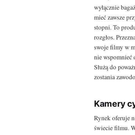
wyłącznie baga
mieć zawsze prz
stopni. To prod
rozgłos. Przezn
swoje filmy w m
nie wspomnieć o
Służą do poważn
zostania zawod
Kamery c
Rynek oferuje n
świecie filmu. 