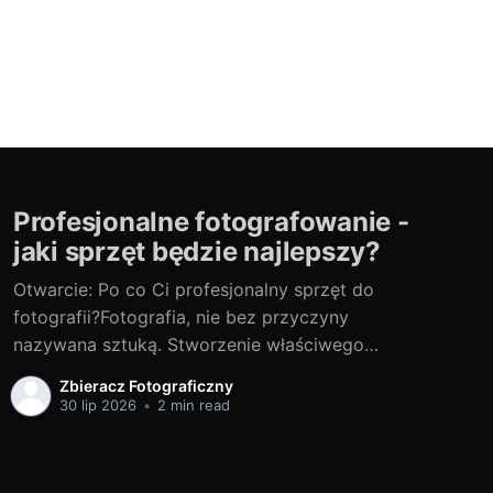
Profesjonalne fotografowanie -
jaki sprzęt będzie najlepszy?
Otwarcie: Po co Ci profesjonalny sprzęt do
fotografii?Fotografia, nie bez przyczyny
nazywana sztuką. Stworzenie właściwego
kadru, złapanie emocji czy okiełznanie światła
Zbieracz Fotograficzny
to tylko początek fascynującej drogi po
30 lip 2026
•
2 min read
mistrzostwo w tej dziedzinie. Niemniej istotnym
elementem jest dobór odpowiedniego sprzętu.
Często mówi się, że to nie aparat robi zdjęcie,