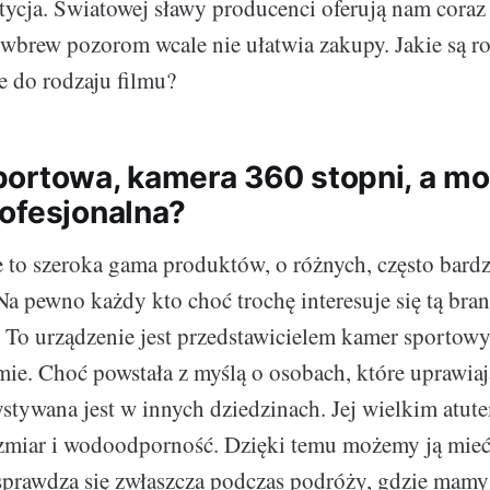
tycja. Światowej sławy producenci oferują nam coraz
 wbrew pozorom wcale nie ułatwia zakupy. Jakie są ro
e do rodzaju filmu?
ortowa, kamera 360 stopni, a m
ofesjonalna?
 to szeroka gama produktów, o różnych, często bar
a pewno każdy kto choć trochę interesuje się tą bran
To urządzenie jest przedstawicielem kamer sportow
e. Choć powstała z myślą o osobach, które uprawiaj
stywana jest w innych dziedzinach. Jej wielkim atute
zmiar i wodoodporność. Dzięki temu możemy ją mieć
 sprawdza się zwłaszcza podczas podróży, gdzie mamy