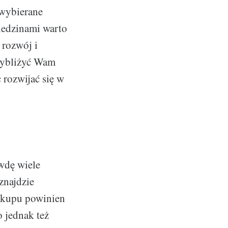
 wybierane
ziedzinami warto
 rozwój i
zybliżyć Wam
 rozwijać się w
awdę wiele
znajdzie
zakupu powinien
o jednak też