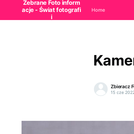
Zebrane Foto inform
acje - Świat fotografi
Home
i
Kamer
Zbieracz 
15 cze 202