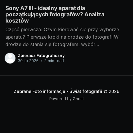
Sony A7 III - idealny aparat dla
początkujących fotografów? Analiza
kosztów
Część pierwsza: Czym kierować się przy wyborze
aparatu? Pierwsze kroki na drodze do fotografiiW
drodze do stania się fotografem, wybór
odpowiedniego sprzętu jest jednym z
Zbieracz Fotograficzny
najważniejszych kroków. Bez względu na to, czy
30 lip 2026
•
2 min read
chcesz fotografować profesjonalnie, czy też
traktujesz to jako hobby, odpowiedni aparat może
znacznie wpłynąć na Twoje doświadczenia i
Zebrane Foto informacje - Świat fotografii
© 2026
Powered by Ghost