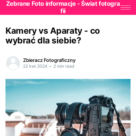
Zebrane Foto informacje - Świat fotogra
fii
Kamery vs Aparaty - co
wybrać dla siebie?
Zbieracz Fotograficzny
22 kwi 2024
•
2 min read