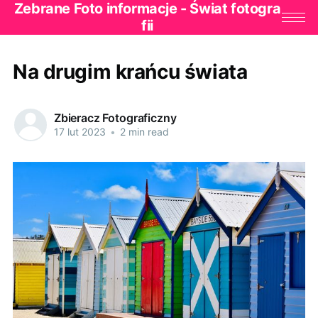
Zebrane Foto informacje - Świat fotogra
fii
Na drugim krańcu świata
Zbieracz Fotograficzny
17 lut 2023
•
2 min read