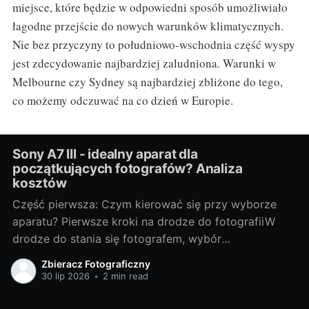
miejsce, które będzie w odpowiedni sposób umożliwiało
łagodne przejście do nowych warunków klimatycznych.
Nie bez przyczyny to południowo-wschodnia część wyspy
jest zdecydowanie najbardziej zaludniona. Warunki w
Melbourne czy Sydney są najbardziej zbliżone do tego,
co możemy odczuwać na co dzień w Europie.
Sony A7 III - idealny aparat dla
początkujących fotografów? Analiza
kosztów
Część pierwsza: Czym kierować się przy wyborze
aparatu? Pierwsze kroki na drodze do fotografiiW
drodze do stania się fotografem, wybór
odpowiedniego sprzętu jest jednym z
Zbieracz Fotograficzny
najważniejszych kroków. Bez względu na to, czy
30 lip 2026
•
2 min read
chcesz fotografować profesjonalnie, czy też
traktujesz to jako hobby, odpowiedni aparat może