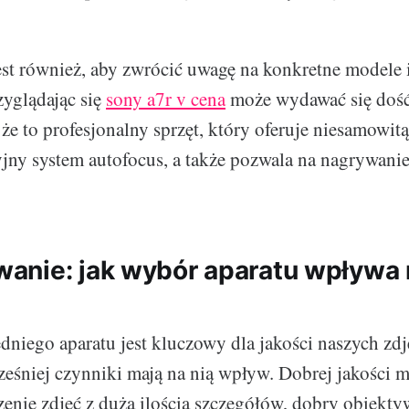
st również, aby zwrócić uwagę na konkretne modele i 
zyglądając się
sony a7r v cena
może wydawać się dość
że to profesjonalny sprzęt, który oferuje niesamowitą
yjny system autofocus, a także pozwala na nagrywani
nie: jak wybór aparatu wpływa 
iego aparatu jest kluczowy dla jakości naszych zdj
śniej czynniki mają na nią wpływ. Dobrej jakości m
enie zdjęć z dużą ilością szczegółów, dobry obiekt