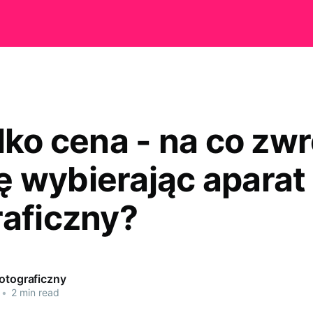
lko cena - na co zw
 wybierając aparat
raficzny?
Fotograficzny
•
2 min read