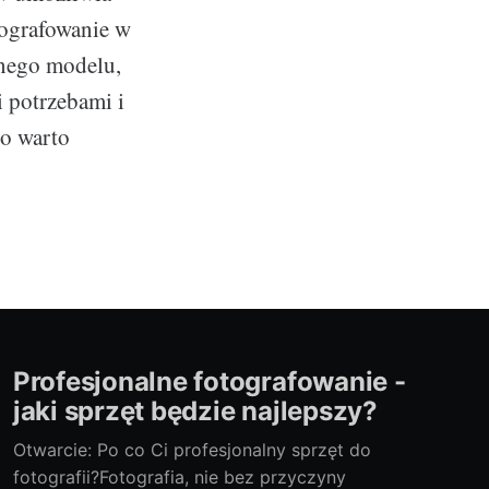
tografowanie w
nego modelu,
i potrzebami i
go warto
Profesjonalne fotografowanie -
jaki sprzęt będzie najlepszy?
Otwarcie: Po co Ci profesjonalny sprzęt do
fotografii?Fotografia, nie bez przyczyny