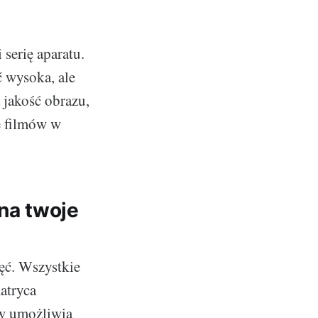
serię aparatu.
 wysoka, ale
 jakość obrazu,
e filmów w
na twoje
ęć. Wszystkie
atryca
yw umożliwia