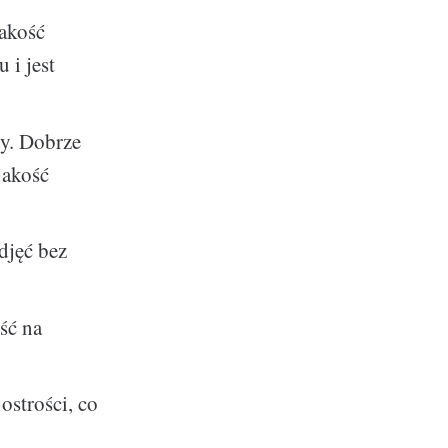
jakość
 i jest
y. Dobrze
jakość
djęć bez
ść na
ostrości, co