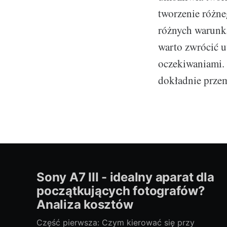
tworzenie różne
różnych warunk
warto zwrócić u
oczekiwaniami. P
dokładnie przem
Sony A7 III - idealny aparat dla
początkujących fotografów?
Analiza kosztów
Część pierwsza: Czym kierować się przy