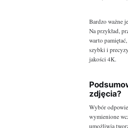
Bardzo ważne je
Na przykład, pr
warto pamiętać, 
szybki i precyz
jakości 4K.
Podsumowa
zdjęcia?
Wybór odpowiedn
wymienione wcze
umożliwia tworz