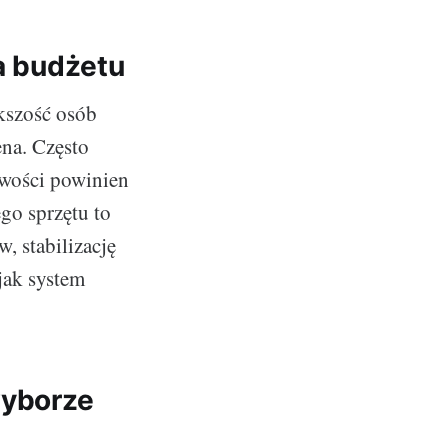
ia budżetu
kszość osób
ena. Często
iwości powinien
go sprzętu to
, stabilizację
jak system
wyborze