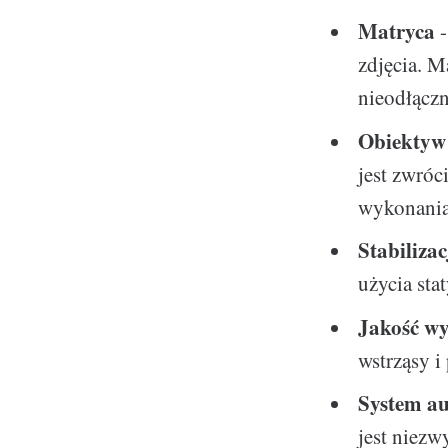
Matryca
-
zdjęcia. M
nieodłącz
Obiektyw
jest zwróc
wykonania
Stabiliza
użycia sta
Jakość w
wstrząsy i
System au
jest niezw