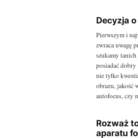
Decyzja o
Pierwszym i na
zwraca uwagę pr
szukamy tanich 
posiadać dobry 
nie tylko kwest
obrazu, jakość 
autofocus, czy
Rozważ to
aparatu f