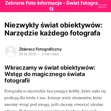
Zebrane Foto informacje - Świat fotogra
fii
Niezwykły świat obiektywów:
Narzędzie każdego fotografa
Zbieracz Fotograficzny
29 lis 2025
•
2 min read
Wkraczamy w świat obiektywów:
Wstęp do magicznego świata
fotografii
Fotografia to niezwykle fascynujące hobby, które stało się
profesją dla wielu z nas. Istnieje wiele elementów, które
musimy wziąć pod uwagę, jeśli chcemy stworzyć idealne
zdjęcie. Podstawowym narzędziem każdego fotografa,