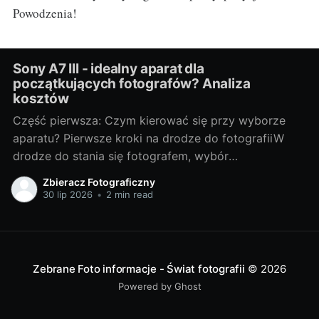
Powodzenia!
Sony A7 III - idealny aparat dla
początkujących fotografów? Analiza
kosztów
Część pierwsza: Czym kierować się przy wyborze
aparatu? Pierwsze kroki na drodze do fotografiiW
drodze do stania się fotografem, wybór
odpowiedniego sprzętu jest jednym z
Zbieracz Fotograficzny
najważniejszych kroków. Bez względu na to, czy
30 lip 2026
•
2 min read
chcesz fotografować profesjonalnie, czy też
traktujesz to jako hobby, odpowiedni aparat może
znacznie wpłynąć na Twoje doświadczenia i
Zebrane Foto informacje - Świat fotografii
© 2026
Powered by Ghost