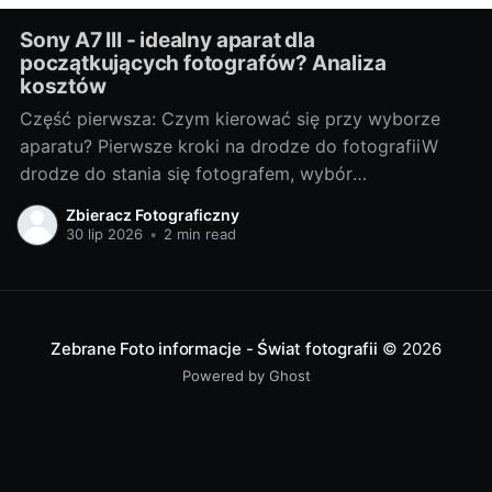
Sony A7 III - idealny aparat dla
początkujących fotografów? Analiza
kosztów
Część pierwsza: Czym kierować się przy wyborze
aparatu? Pierwsze kroki na drodze do fotografiiW
drodze do stania się fotografem, wybór
odpowiedniego sprzętu jest jednym z
Zbieracz Fotograficzny
najważniejszych kroków. Bez względu na to, czy
30 lip 2026
•
2 min read
chcesz fotografować profesjonalnie, czy też
traktujesz to jako hobby, odpowiedni aparat może
znacznie wpłynąć na Twoje doświadczenia i
Zebrane Foto informacje - Świat fotografii
© 2026
Powered by Ghost