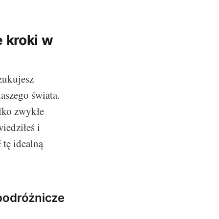
 kroki w
zukujesz
aszego świata.
ylko zwykłe
iedziłeś i
 tę idealną
podróżnicze