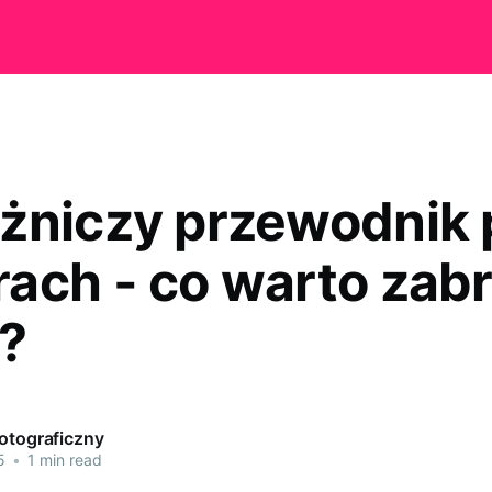
żniczy przewodnik 
ach - co warto zab
?
Fotograficzny
5
•
1 min read