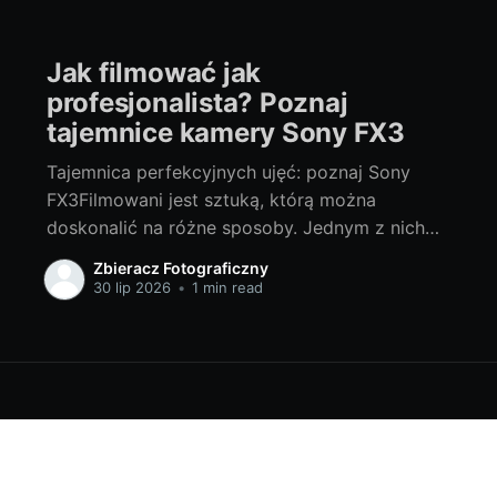
Jak filmować jak
profesjonalista? Poznaj
tajemnice kamery Sony FX3
Tajemnica perfekcyjnych ujęć: poznaj Sony
FX3Filmowani jest sztuką, którą można
doskonalić na różne sposoby. Jednym z nich
jest wybór odpowiedniego sprzętu. Dziś,
Zbieracz Fotograficzny
chcielibyśmy przedstawić Ci niesamowite
30 lip 2026
•
1 min read
możliwości, jakie daje kamera Sony FX3. To
zaawansowane narzędzie, które zmieni Twoje
podejście do filmowania. Sprawdźmy, jak sony
fx3 cena odzwierciedla jej funkcje i