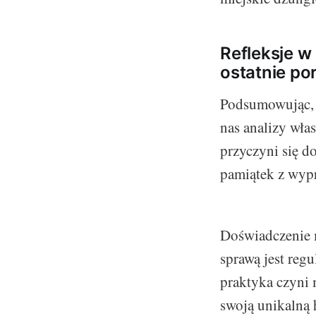
Refleksje w
ostatnie po
Podsumowując, 
nas analizy wła
przyczyni się d
pamiątek z wyp
Doświadczenie m
sprawą jest reg
praktyka czyni m
swoją unikalną 