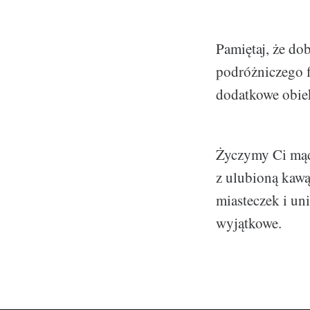
Pamiętaj, że do
podróżniczego fi
dodatkowe obie
Życzymy Ci mąd
z ulubioną kaw
miasteczek i un
wyjątkowe.