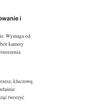
owanie i
nie. Wymaga od
ybór kamery
 tworzenia
rzesz, kluczową
 właśnie
cząć tworzyć