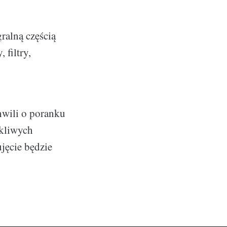
ralną częścią
 filtry,
wili o poranku
kliwych
jęcie będzie