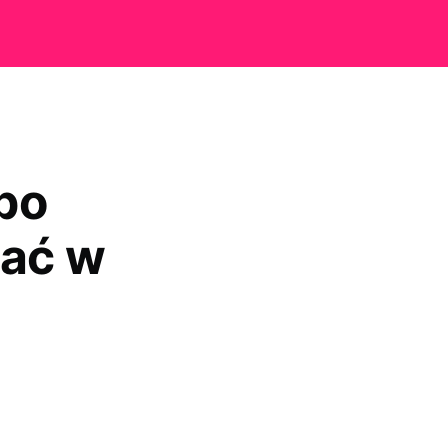
po
rać w