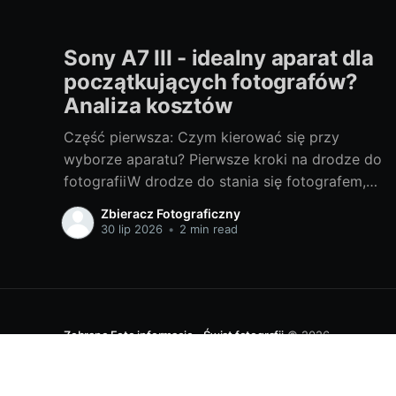
Sony A7 III - idealny aparat dla
początkujących fotografów?
Analiza kosztów
Część pierwsza: Czym kierować się przy
wyborze aparatu? Pierwsze kroki na drodze do
fotografiiW drodze do stania się fotografem,
wybór odpowiedniego sprzętu jest jednym z
Zbieracz Fotograficzny
najważniejszych kroków. Bez względu na to,
30 lip 2026
•
2 min read
czy chcesz fotografować profesjonalnie, czy
też traktujesz to jako hobby, odpowiedni
aparat może znacznie wpłynąć na Twoje
doświadczenia i
Zebrane Foto informacje - Świat fotografii
© 2026