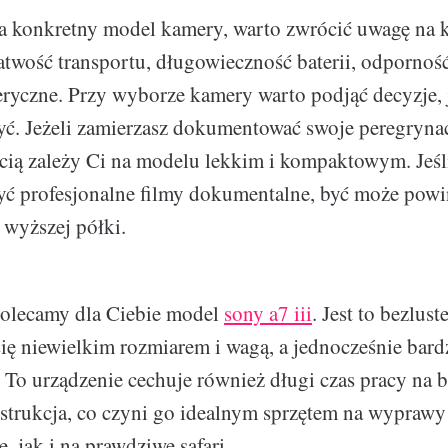
a konkretny model kamery, warto zwrócić uwagę na k
łatwość transportu, długowieczność baterii, odpornoś
ryczne. Przy wyborze kamery warto podjąć decyzje, 
yć. Jeżeli zamierzasz dokumentować swoje peregryna
cią zależy Ci na modelu lekkim i kompaktowym. Jeśl
yć profesjonalne filmy dokumentalne, być może pow
 wyższej półki.
polecamy dla Ciebie model
sony a7 iii
. Jest to bezlus
się niewielkim rozmiarem i wagą, a jednocześnie bar
 To urządzenie cechuje również długi czas pracy na ba
strukcja, co czyni go idealnym sprzętem na wypraw
, jak i na prawdziwe safari.