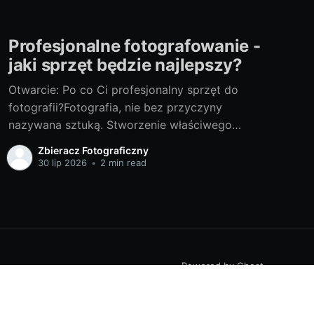
Profesjonalne fotografowanie -
jaki sprzęt będzie najlepszy?
Otwarcie: Po co Ci profesjonalny sprzęt do
fotografii?Fotografia, nie bez przyczyny
nazywana sztuką. Stworzenie właściwego
kadru, złapanie emocji czy okiełznanie światła
Zbieracz Fotograficzny
to tylko początek fascynującej drogi po
30 lip 2026
•
2 min read
mistrzostwo w tej dziedzinie. Niemniej istotnym
elementem jest dobór odpowiedniego sprzętu.
Często mówi się, że to nie aparat robi zdjęcie,
ale fotograf.
Powered by Ghost