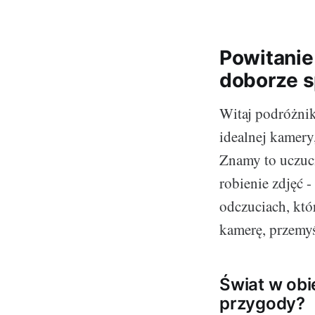
Powitanie
doborze s
Witaj podróżnik
idealnej kamery
Znamy to uczuci
robienie zdjęć -
odczuciach, któ
kamerę, przemyś
Świat w obi
przygody?