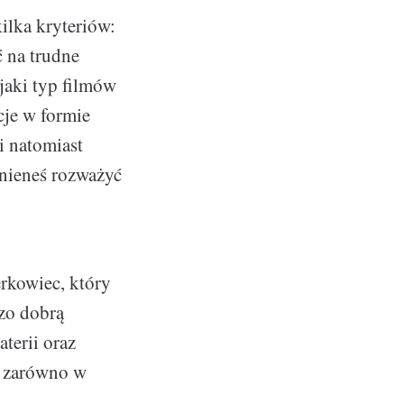
ilka kryteriów:
ć na trudne
jaki typ filmów
cje w formie
i natomiast
inieneś rozważyć
terkowiec, który
dzo dobrą
terii oraz
y zarówno w