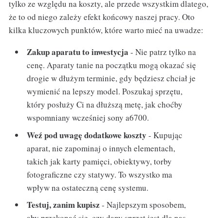
tylko ze względu na koszty, ale przede wszystkim dlatego,
że to od niego zależy efekt końcowy naszej pracy. Oto
kilka kluczowych punktów, które warto mieć na uwadze:
Zakup aparatu to inwestycja
- Nie patrz tylko na
cenę. Aparaty tanie na początku mogą okazać się
drogie w dłużym terminie, gdy będziesz chciał je
wymienić na lepszy model. Poszukaj sprzętu,
który posłuży Ci na dłuższą metę, jak choćby
wspomniany wcześniej sony a6700.
Weź pod uwagę dodatkowe koszty
- Kupując
aparat, nie zapominaj o innych elementach,
takich jak karty pamięci, obiektywy, torby
fotograficzne czy statywy. To wszystko ma
wpływ na ostateczną cenę systemu.
Testuj, zanim kupisz
- Najlepszym sposobem,
aby przekonać się, czy dany sprzęt jest dla nas