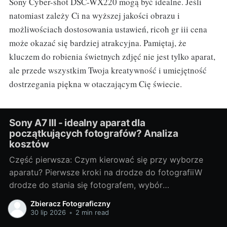
Sony Cyber-shot DSC-WX220 mogą być idealne. Jeśli
natomiast zależy Ci na wyższej jakości obrazu i
możliwościach dostosowania ustawień, ricoh gr iii cena
może okazać się bardziej atrakcyjna. Pamiętaj, że
kluczem do robienia świetnych zdjęć nie jest tylko aparat,
ale przede wszystkim Twoja kreatywność i umiejętność
dostrzegania piękna w otaczającym Cię świecie.
Sony A7 III - idealny aparat dla
początkujących fotografów? Analiza
kosztów
Część pierwsza: Czym kierować się przy wyborze
aparatu? Pierwsze kroki na drodze do fotografiiW
drodze do stania się fotografem, wybór
odpowiedniego sprzętu jest jednym z
Zbieracz Fotograficzny
najważniejszych kroków. Bez względu na to, czy
30 lip 2026
•
2 min read
chcesz fotografować profesjonalnie, czy też