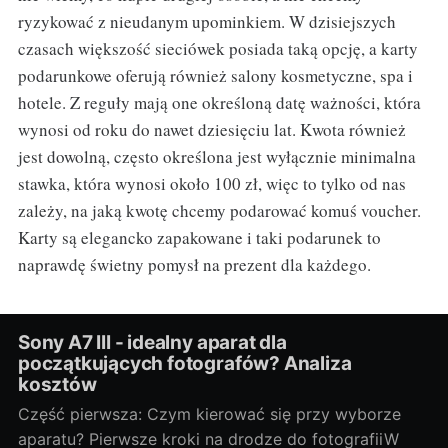
ryzykować z nieudanym upominkiem. W dzisiejszych
czasach większość sieciówek posiada taką opcję, a karty
podarunkowe oferują również salony kosmetyczne, spa i
hotele. Z reguły mają one określoną datę ważności, która
wynosi od roku do nawet dziesięciu lat. Kwota również
jest dowolną, często określona jest wyłącznie minimalna
stawka, która wynosi około 100 zł, więc to tylko od nas
zależy, na jaką kwotę chcemy podarować komuś voucher.
Karty są elegancko zapakowane i taki podarunek to
naprawdę świetny pomysł na prezent dla każdego.
Sony A7 III - idealny aparat dla
początkujących fotografów? Analiza
kosztów
Część pierwsza: Czym kierować się przy wyborze
aparatu? Pierwsze kroki na drodze do fotografiiW