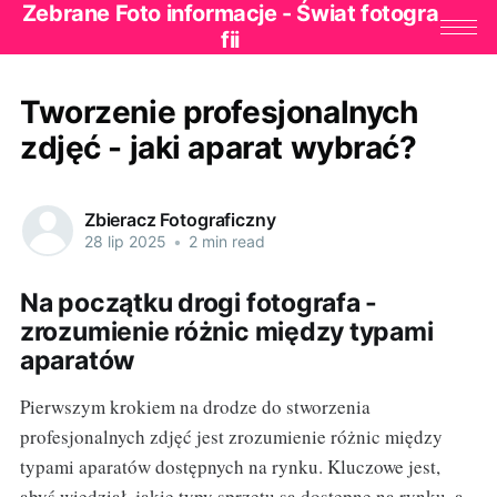
Zebrane Foto informacje - Świat fotogra
fii
Tworzenie profesjonalnych
zdjęć - jaki aparat wybrać?
Zbieracz Fotograficzny
28 lip 2025
•
2 min read
Na początku drogi fotografa -
zrozumienie różnic między typami
aparatów
Pierwszym krokiem na drodze do stworzenia
profesjonalnych zdjęć jest zrozumienie różnic między
typami aparatów dostępnych na rynku. Kluczowe jest,
abyś wiedział, jakie typy sprzętu są dostępne na rynku, a