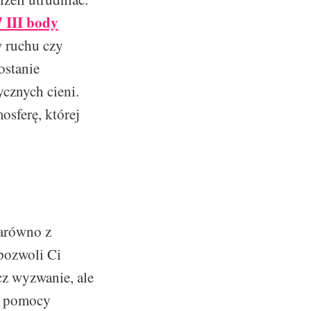
 III body
w ruchu czy
ostanie
ycznych cieni.
osferę, której
arówno z
 pozwoli Ci
cz wyzwanie, ale
zy pomocy