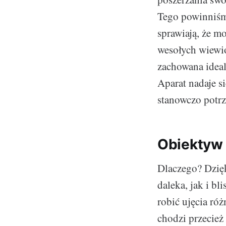
Tego powinniśmy
sprawiają, że mo
wesołych wiewió
zachowana ideal
Aparat nadaje s
stanowczo potrz
Obiektyw 
Dlaczego? Dzię
daleka, jak i b
robić ujęcia róż
chodzi przecież