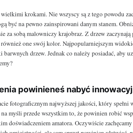
ię wielkimi krokami. Nie wszyscy są z tego powodu za
gą być na pewno zainspirowani danym stanem. Obniż
sie za sobą malowniczy krajobraz. Z drzew zaczynają
ją również one swój kolor. Najpopularniejszym widoki
ki barwnych drzew. Jednak co należy posiadać, aby uz
jemy?
enia powinieneś nabyć innowacyj
cie fotograficznym najwyższej jakości, który spełni
a myśli przede wszystkim to, że powinien robić wspa
lkim doświadczeniem amatora. Oczywiście zachęcamy 
ch umiejętności, ale sam sprzęt powinien ułatwiać, n