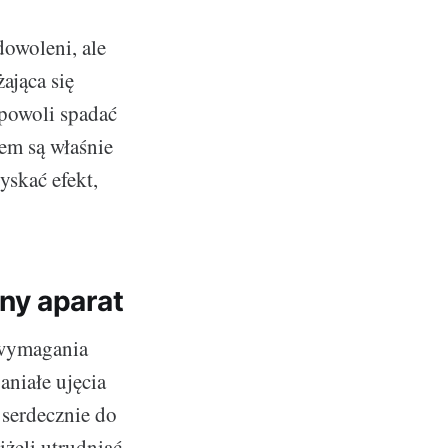
dowoleni, ale
ająca się
 powoli spadać
em są właśnie
yskać efekt,
ny aparat
 wymagania
niałe ujęcia
serdecznie do
iżeli utrudniać.