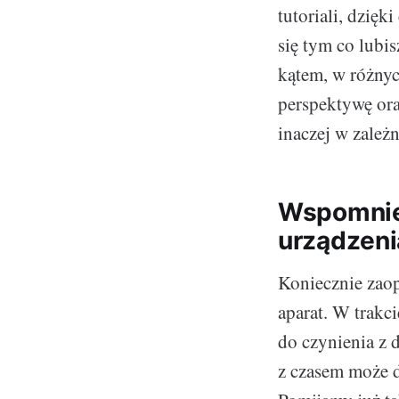
tutoriali, dzięk
się tym co lubi
kątem, w różnyc
perspektywę ora
inaczej w zależ
Wspomniel
urządzeni
Koniecznie zaop
aparat. W trakc
do czynienia z d
z czasem może 