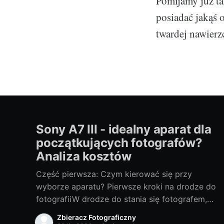
Pomijamy już ta
posiadać jakąś o
twardej nawierz
Sony A7 III - idealny aparat dla
początkujących fotografów?
Analiza kosztów
Część pierwsza: Czym kierować się przy
wyborze aparatu? Pierwsze kroki na drodze do
fotografiiW drodze do stania się fotografem,
wybór odpowiedniego sprzętu jest jednym z
Zbieracz Fotograficzny
najważniejszych kroków. Bez względu na to,