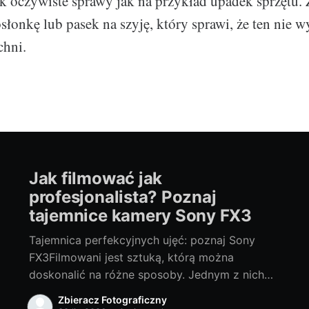
k oczywiste sprawy jak na przykład upadek sprzętu.
słonkę lub pasek na szyję, który sprawi, że ten nie w
chni.
Jak filmować jak
profesjonalista? Poznaj
tajemnice kamery Sony FX3
Tajemnica perfekcyjnych ujęć: poznaj Sony
FX3Filmowani jest sztuką, którą można
doskonalić na różne sposoby. Jednym z nich
jest wybór odpowiedniego sprzętu. Dziś,
Zbieracz Fotograficzny
chcielibyśmy przedstawić Ci niesamowite