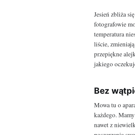
Jesień zbliża s
fotografowie mo
temperatura nie
liście, zmienia
przepiękne alej
jakiego oczeku
Bez wątpi
Mowa tu o apara
każdego. Mamy n
nawet z niewie
poszerzania swoi