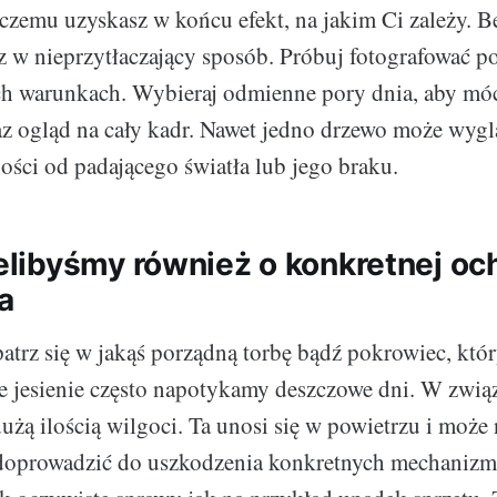
i czemu uzyskasz w końcu efekt, na jakim Ci zależy. B
sz w nieprzytłaczający sposób. Próbuj fotografować 
h warunkach. Wybieraj odmienne pory dnia, aby móc
z ogląd na cały kadr. Nawet jedno drzewo może wygl
ności od padającego światła lub jego braku.
ibyśmy również o konkretnej och
a
atrz się w jakąś porządną torbę bądź pokrowiec, któ
ie jesienie często napotykamy deszczowe dni. W zwi
użą ilością wilgoci. Ta unosi się w powietrzu i może n
doprowadzić do uszkodzenia konkretnych mechanizm