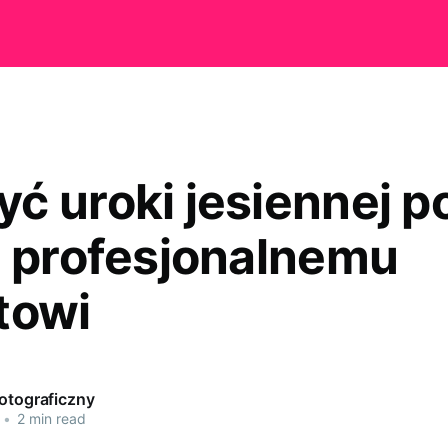
ć uroki jesiennej 
i profesjonalnemu
towi
Fotograficzny
•
2 min read