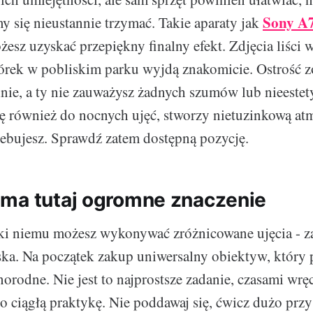
Sony A7
 się nieustannie trzymać. Takie aparaty jak
żesz uzyskać przepiękny finalny efekt. Zdjęcia liści 
rek w pobliskim parku wyjdą znakomicie. Ostrość z
nie, a ty nie zauważysz żadnych szumów lub nieestet
ię również do nocnych ujęć, stworzy nietuzinkową atm
ebujesz. Sprawdź zatem dostępną pozycję.
ma tutaj ogromne znaczenie
ki niemu możesz wykonywać zróżnicowane ujęcia - z
liska. Na początek zakup uniwersalny obiektyw, który
norodne. Nie jest to najprostsze zadanie, czasami wrę
 o ciągłą praktykę. Nie poddawaj się, ćwicz dużo pr