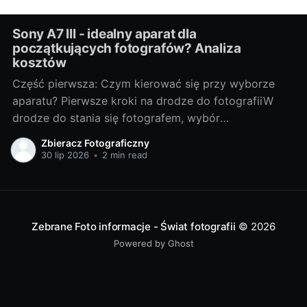
Sony A7 III - idealny aparat dla
początkujących fotografów? Analiza
kosztów
Część pierwsza: Czym kierować się przy wyborze
aparatu? Pierwsze kroki na drodze do fotografiiW
drodze do stania się fotografem, wybór
odpowiedniego sprzętu jest jednym z
Zbieracz Fotograficzny
najważniejszych kroków. Bez względu na to, czy
30 lip 2026
•
2 min read
chcesz fotografować profesjonalnie, czy też
traktujesz to jako hobby, odpowiedni aparat może
znacznie wpłynąć na Twoje doświadczenia i
Zebrane Foto informacje - Świat fotografii
© 2026
Powered by Ghost