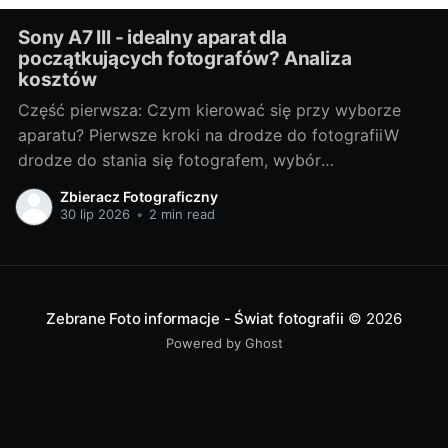
Sony A7 III - idealny aparat dla
początkujących fotografów? Analiza
kosztów
Część pierwsza: Czym kierować się przy wyborze
aparatu? Pierwsze kroki na drodze do fotografiiW
drodze do stania się fotografem, wybór
odpowiedniego sprzętu jest jednym z
Zbieracz Fotograficzny
najważniejszych kroków. Bez względu na to, czy
30 lip 2026
•
2 min read
chcesz fotografować profesjonalnie, czy też
traktujesz to jako hobby, odpowiedni aparat może
znacznie wpłynąć na Twoje doświadczenia i
Zebrane Foto informacje - Świat fotografii
© 2026
Powered by Ghost