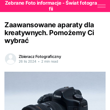
Zebrane Foto informacje - Świat fotogra
fii
Zaawansowane aparaty dla
kreatywnych. Pomożemy Ci
wybrać
Zbieracz Fotograficzny
26 lis 2024
•
2 min read