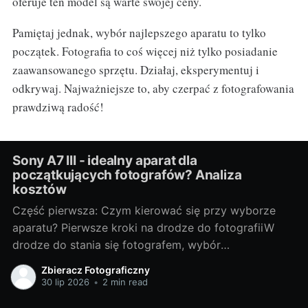
oferuje ten model są warte swojej ceny.
Pamiętaj jednak, wybór najlepszego aparatu to tylko
początek. Fotografia to coś więcej niż tylko posiadanie
zaawansowanego sprzętu. Działaj, eksperymentuj i
odkrywaj. Najważniejsze to, aby czerpać z fotografowania
prawdziwą radość!
Sony A7 III - idealny aparat dla
początkujących fotografów? Analiza
kosztów
Część pierwsza: Czym kierować się przy wyborze
aparatu? Pierwsze kroki na drodze do fotografiiW
drodze do stania się fotografem, wybór
odpowiedniego sprzętu jest jednym z
Zbieracz Fotograficzny
najważniejszych kroków. Bez względu na to, czy
30 lip 2026
•
2 min read
chcesz fotografować profesjonalnie, czy też