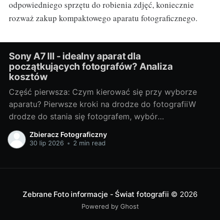
odpowiedniego sprzętu do robienia zdjęć, koniecznie
rozważ zakup kompaktowego aparatu fotograficznego.
Sony A7 III - idealny aparat dla
początkujących fotografów? Analiza
kosztów
Część pierwsza: Czym kierować się przy wyborze
aparatu? Pierwsze kroki na drodze do fotografiiW
drodze do stania się fotografem, wybór
odpowiedniego sprzętu jest jednym z
Zbieracz Fotograficzny
najważniejszych kroków. Bez względu na to, czy
30 lip 2026
•
2 min read
chcesz fotografować profesjonalnie, czy też
traktujesz to jako hobby, odpowiedni aparat może
znacznie wpłynąć na Twoje doświadczenia i
Zebrane Foto informacje - Świat fotografii
© 2026
Powered by Ghost